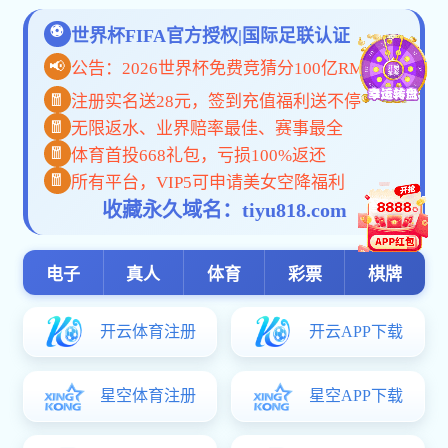
切
换
导
当前位置：
网站首页
>>
卓工专项
>>
卓工培养
>> 正文
航
亚新电子app:关于公布2025年度卓越
卓工培养
工程师学院精品课程培育项目立项名
单的通知
时间：2025-11-19
编辑：胡亚民
点击：